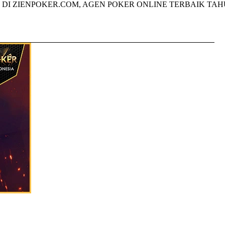
 POKER ONLINE TERBAIK TAHUN 2025 TERSEDIA BANYAK