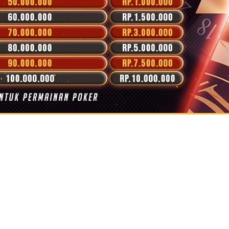
nan dan dapat di withdrawkan.
o risk bet & cara taruhan lain yang bertujuan menipu nominal withd
an di disqualifikasi dari event extra withdraw.
 di ganggu gugat lagi.