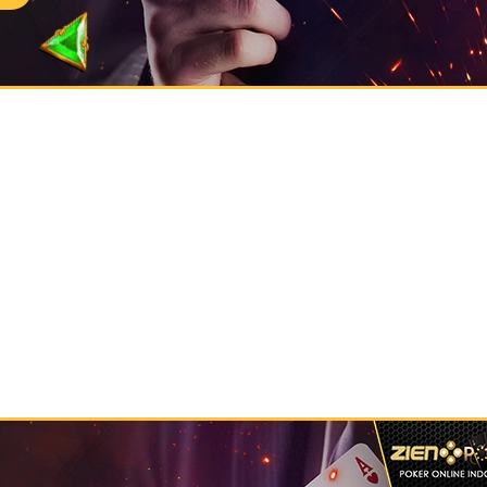
i Deposit Pertama + Bonus
10.000 X 3 = Rp 330.000 Turnover yang harus dicapai.