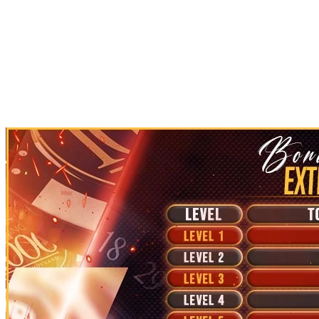
~> ZIENPOKER Mengadakan Event Special Extra Withdraw dengan
~> Bonus akan di hitung dari total anda melakukan withdraw K
~> Pembagian Bonus akan di berikan dengan Withdraw Minimal R
~> Berikut adalah list Hadiah yang di berikan kepada pemenang :