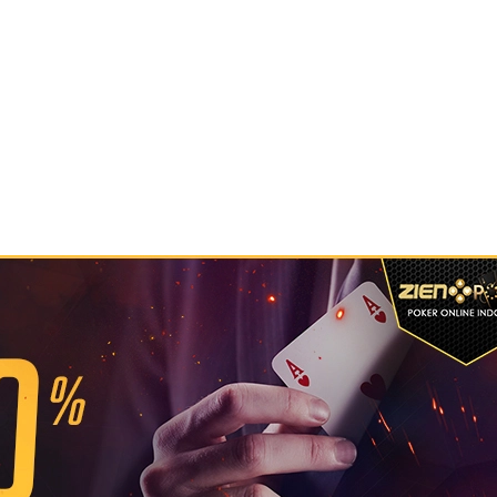
MENANG atau KALAH.
Semakin sering anda bermain, semakin besar nilai turnover tersebut.