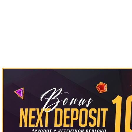
Semua Member ZIENPOKER akan mendapatkan bonus ini baik 
TANYA: Apa itu Turnover??
JAWAB: Turnover adalah perhitungan kalah-menang dalam permainan. 
Terima kasih.
Salam Manajemen ZIENPOKER 🙏