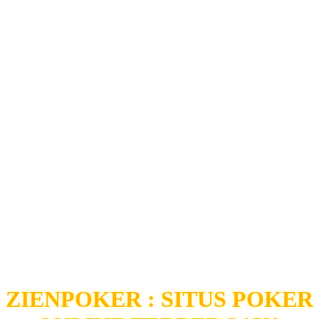
ZIENPOKER : SITUS POKER