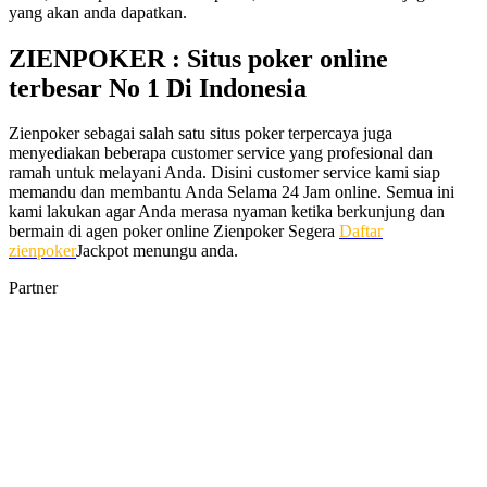
yang akan anda dapatkan.
ZIENPOKER : Situs poker online
terbesar No 1 Di Indonesia
Zienpoker sebagai salah satu situs poker terpercaya juga
menyediakan beberapa customer service yang profesional dan
ramah untuk melayani Anda. Disini customer service kami siap
memandu dan membantu Anda Selama 24 Jam online. Semua ini
kami lakukan agar Anda merasa nyaman ketika berkunjung dan
bermain di agen poker online Zienpoker Segera
Daftar
zienpoker
Jackpot menungu anda.
Partner