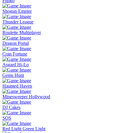
Plinko
Shogun Empire
Thunder League
Roulette Multiplayer
Dragon Portal
Coin Fortune
Asgard Hi-Lo
Gems Hunt
Haunted Haven
Minesweeper Hollywood
DJ Cakes
SOS
Red Light Green Light