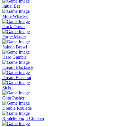
Initial Bet
Mole Whacker
Duck Down
Forge Master
Saloon Brawl
Hero Gambit
Dream Blackjack
Dream Baccarat
Sicbo
Coin Pusher
Double Roulette
Roulette Fight Chicken