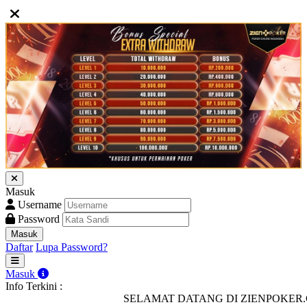
Masuk
Username
Password
Masuk
Daftar
Lupa Password?
Masuk
Info Terkini :
SELAMAT DATANG DI ZIENPOKER.C