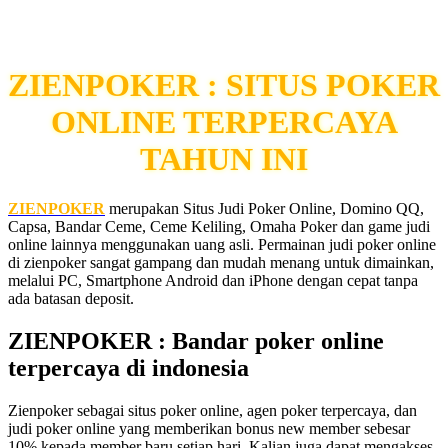
ZIENPOKER : SITUS POKER
ONLINE TERPERCAYA
TAHUN INI
ZIENPOKER
merupakan Situs Judi Poker Online, Domino QQ,
Capsa, Bandar Ceme, Ceme Keliling, Omaha Poker dan game judi
online lainnya menggunakan uang asli. Permainan judi poker online
di zienpoker sangat gampang dan mudah menang untuk dimainkan,
melalui PC, Smartphone Android dan iPhone dengan cepat tanpa
ada batasan deposit.
ZIENPOKER : Bandar poker online
terpercaya di indonesia
Zienpoker sebagai situs poker online, agen poker terpercaya, dan
judi poker online yang memberikan bonus new member sebesar
10% kepada member baru setiap hari. Kalian juga dapat mengakses